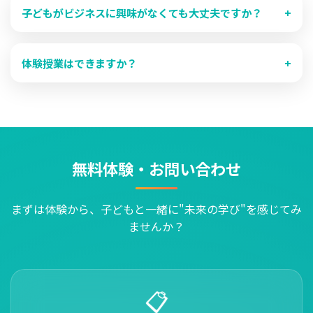
らでも参加いただけるため、地域に関係なく質の高い授業
子どもがビジネスに興味がなくても大丈夫ですか？
+
を受けていただけます。Zoomを使用した双方向のコミュ
ニケーションを大切にした授業を行っています。
はい、問題ありません。GIFTでは「ビジネス」という言葉
を使っていますが、実際には「自分の好きなことや得意な
体験授業はできますか？
+
ことを活かす方法」「アイデアを形にする力」を楽しく学
びます。子どもたちの興味や関心に寄り添いながら、将来
はい、無料体験授業を実施しています。実際のカリキュラ
どんな進路を選んでも役立つスキルを育てていきます。
ムを体験いただき、お子様との相性を確認いただけます。
上部の「無料体験に申し込む」ボタンからお申し込みくだ
さい。
無料体験・お問い合わせ
まずは体験から、子どもと一緒に"未来の学び"を感じてみ
ませんか？
📋