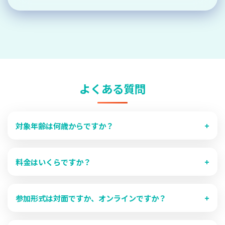
よくある質問
対象年齢は何歳からですか？
+
小学校3年生から高校生までを対象としています。年齢に
応じたグループ分けを行い、それぞれの発達段階に合わせ
料金はいくらですか？
+
たカリキュラムを提供しています。
月額13,200円（税込）です。入会金はありません。月3回
のレッスン（テーマ学習2回、特別講義1回）すべてが含ま
参加形式は対面ですか、オンラインですか？
+
れています。教材費や特別講師への謝礼もすべて込みの料
金です。
レッスンはオンラインのみで実施しています。全国どこか